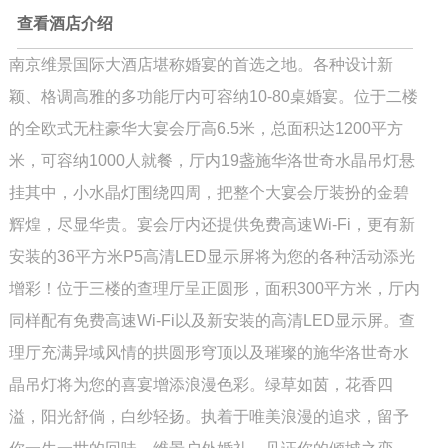
查看酒店介绍
南京维景国际大酒店堪称婚宴的首选之地。各种设计新
颖、格调高雅的多功能厅内可容纳10-80桌婚宴。位于二楼
的全欧式无柱豪华大宴会厅高6.5米，总面积达1200平方
米，可容纳1000人就餐，厅内19盏施华洛世奇水晶吊灯悬
挂其中，小水晶灯围绕四周，把整个大宴会厅装扮的金碧
辉煌，尽显华贵。宴会厅内还提供免费高速Wi-Fi，更有新
安装的36平方米P5高清LED显示屏将为您的各种活动添光
增彩！位于三楼的查理厅呈正圆形，面积300平方米，厅内
同样配有免费高速Wi-Fi以及新安装的高清LED显示屏。查
理厅充满异域风情的拱圆形穹顶以及璀璨的施华洛世奇水
晶吊灯将为您的喜宴增添浪漫色彩。绿草如茵，花香四
溢，阳光舒倘，白纱轻扬。执着于唯美浪漫的追求，留予