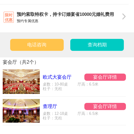
预约索取特权卡，持卡订婚宴省10000元婚礼费用
限时
优惠
预约专属优惠
电话咨询
查询档期
宴会厅（共2个）
欧式大宴会厅
宴会厅详情
桌数：10-80桌 厅高：6.5米
柱子：无柱
查理厅
宴会厅详情
桌数：12-18桌 厅高：6.5米
柱子：无柱