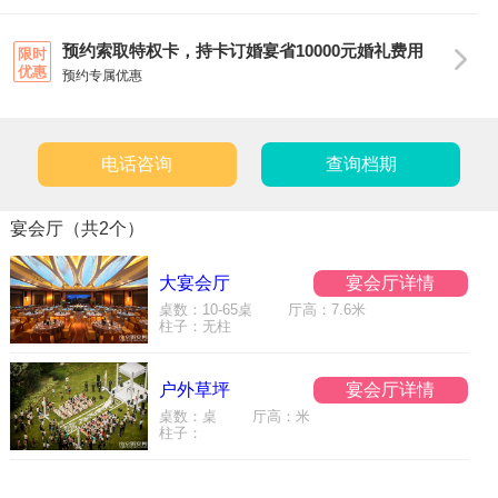
预约索取特权卡，持卡订婚宴省10000元婚礼费用
限时
优惠
预约专属优惠
电话咨询
查询档期
宴会厅（共2个）
大宴会厅
宴会厅详情
桌数：10-65桌 厅高：7.6米
柱子：无柱
户外草坪
宴会厅详情
桌数：桌 厅高：米
柱子：