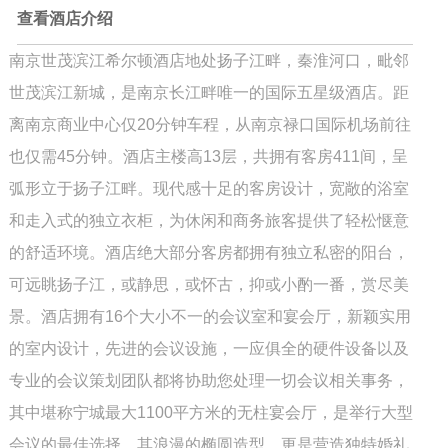
查看酒店介绍
南京世茂滨江希尔顿酒店地处扬子江畔，秦淮河口，毗邻
世茂滨江新城，是南京长江畔唯一的国际五星级酒店。距
离南京商业中心仅20分钟车程，从南京禄口国际机场前往
也仅需45分钟。酒店主楼高13层，共拥有客房411间，呈
弧形立于扬子江畔。现代感十足的客房设计，宽敞的浴室
和走入式的独立衣柜，为休闲和商务旅客提供了轻松惬意
的舒适环境。酒店绝大部分客房都拥有独立私密的阳台，
可远眺扬子江，或静思，或怀古，抑或小酌一番，赏尽美
景。酒店拥有16个大小不一的会议室和宴会厅，新颖实用
的室内设计，先进的会议设施，一应俱全的硬件设备以及
专业的会议策划团队都将协助您处理一切会议相关事务，
其中堪称宁城最大1100平方米的无柱宴会厅，是举行大型
会议的最佳选择，其浪漫的椭圆造型，更是营造独特婚礼