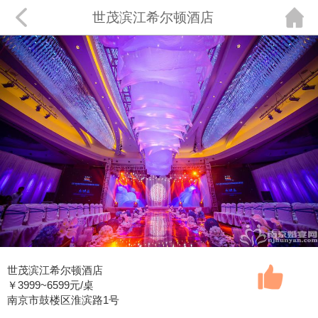
世茂滨江希尔顿酒店
世茂滨江希尔顿酒店
￥
3999~6599
元/桌
南京市鼓楼区淮滨路1号